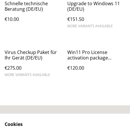
Schnelle technische
Upgrade to Windows 11
Beratung (DE/EU)
(DE/EU)
€10.00
€151.50
MORE VARIANTS AVAILABLE
Virus Checkup Paket für
Win11 Pro License
Ihr Gerät (DE/EU)
activation package
(DE/EU)
€275.00
€120.00
MORE VARIANTS AVAILABLE
AGB / T&Cs
SumUp Privacy Policy
Cookies
SumUp Cookie-Policy
Widerrufsbelehrung /