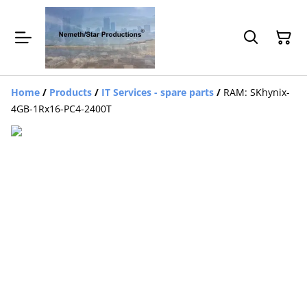
Home
/
Products
/
IT Services - spare parts
/
RAM: SKhynix-
4GB-1Rx16-PC4-2400T