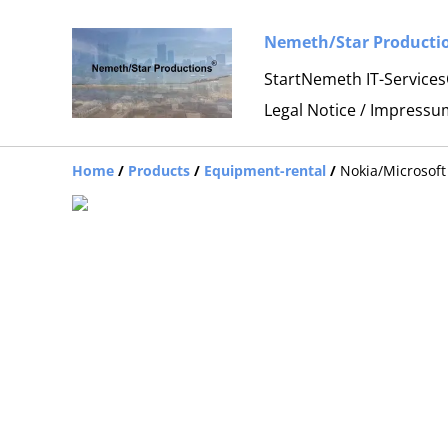
Nemeth/Star Productio
Start
Nemeth IT-Services
Legal Notice / Impressu
Home
/
Products
/
Equipment-rental
/
Nokia/Microsof