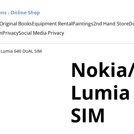
ns - Online Shop
Original Books
Equipment Rental
Paintings
2nd Hand Store
D
m
Privacy
Social Media Privacy
t Lumia 640 DUAL SIM
Nokia/
Lumia
SIM